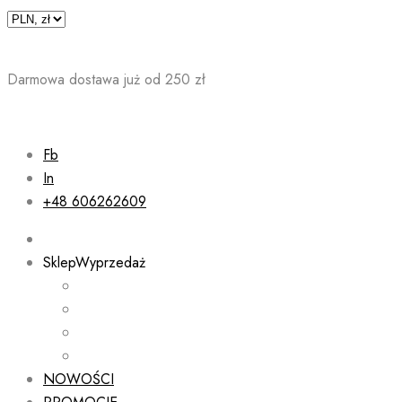
Skip
to
content
Darmowa dostawa już od 250 zł
Fb
In
+48 606262609
Sklep
Wyprzedaż
NOWOŚCI