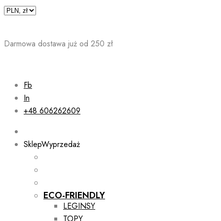
Skip
to
content
Darmowa dostawa już od 250 zł
Fb
In
+48 606262609
Sklep
Wyprzedaż
ECO-FRIENDLY
LEGINSY
TOPY