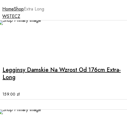
Home
Shop
Extra Long
WSTECZ
This
product
has
multiple
Legginsy Damskie Na Wzrost Od 176cm Extra-
variants.
Long
The
options
may
159.00
zł
be
chosen
on
the
product