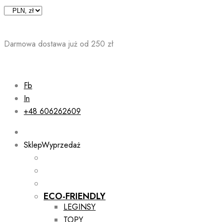
Skip
to
content
Darmowa dostawa już od 250 zł
Fb
In
+48 606262609
Sklep
Wyprzedaż
ECO-FRIENDLY
LEGINSY
TOPY