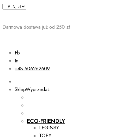
Skip
to
content
Darmowa dostawa już od 250 zł
Fb
In
+48 606262609
Sklep
Wyprzedaż
ECO-FRIENDLY
LEGINSY
TOPY