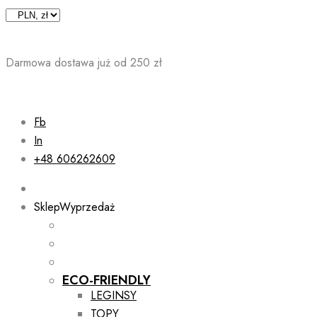
Skip
to
content
Darmowa dostawa już od 250 zł
Fb
In
+48 606262609
Sklep
Wyprzedaż
ECO-FRIENDLY
LEGINSY
TOPY