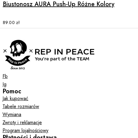
multiple
Biustonosz AURA Push-Up Różne Kolory
variants.
The
options
89.00
zł
may
be
chosen
on
the
product
page
Fb
Ig
Pomoc
Jak kupować
Tabele rozmiarów
Wymiana
Zwroty i reklamacje
Program lojalnościowy
Płatności i dostawa