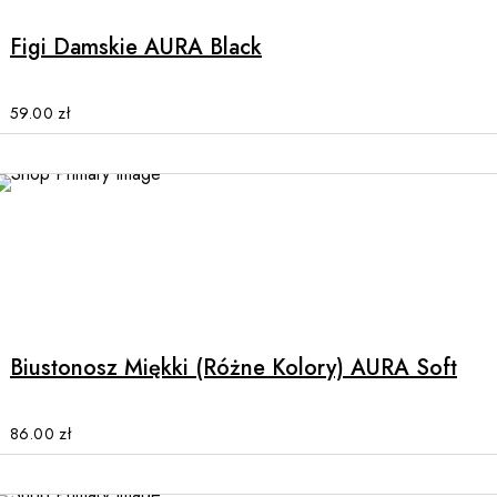
has
multiple
Figi Damskie AURA Black
variants.
The
options
59.00
zł
may
be
chosen
on
the
product
This
page
product
has
multiple
Biustonosz Miękki (różne Kolory) AURA Soft
variants.
The
options
86.00
zł
may
be