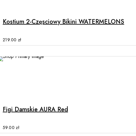
page
product
has
multiple
Kostium 2-Częsciowy Bikini WATERMELONS
variants.
The
options
219.00
zł
may
be
chosen
on
the
product
This
page
product
has
multiple
Figi Damskie AURA Red
variants.
The
options
59.00
zł
may