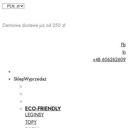
Skip
to
content
Darmowa dostawa już od 250 zł
Fb
In
+48 606262609
Sklep
Wyprzedaż
ECO-FRIENDLY
LEGINSY
TOPY