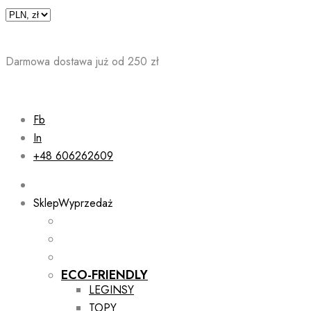
Skip
to
content
Darmowa dostawa już od 250 zł
Fb
In
+48 606262609
Sklep
Wyprzedaż
ECO-FRIENDLY
LEGINSY
TOPY