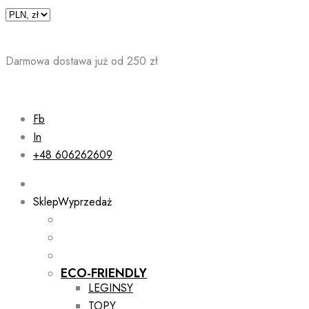
Skip
to
content
Darmowa dostawa już od 250 zł
Fb
In
+48 606262609
Sklep
Wyprzedaż
ECO-FRIENDLY
LEGINSY
TOPY